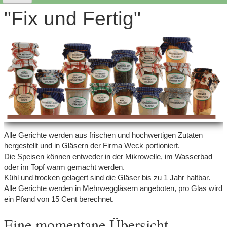
"Fix und Fertig"
Willkommen
Angebote
"Heiße Theke"
Partyservice
"Fix und Fertig"
Standort
Impressum/Datenschutz
Alle Gerichte werden aus frischen und hochwertigen Zutaten
hergestellt und in Gläsern der Firma Weck portioniert.
Die Speisen können entweder in der Mikrowelle, im Wasserbad
oder im Topf warm gemacht werden.
Kühl und trocken gelagert sind die Gläser bis zu 1 Jahr haltbar.
Alle Gerichte werden in Mehrweggläsern angeboten, pro Glas wird
ein Pfand von 15 Cent berechnet.
Eine momentane Übersicht